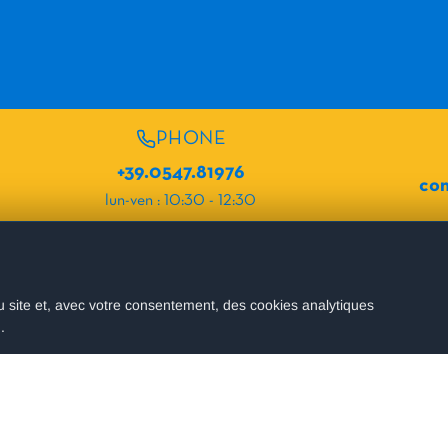
PHONE
+39.0547.81976
com
lun-ven : 10:30 - 12:30
NOS ÉTABLISSEMENTS
ER
Hotel Fabio
 site et, avec votre consentement, des cookies analytiques
ils utiles pour vos vacances.
Hotel Zen
.
Hotel Corallo
Relais Villa Colle
Hotel Ristorante Petrucci
ENVOYER
Hotel Terme
dentialité
du site.
Hotel Villa Pila