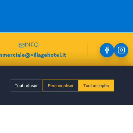
INFO
merciale@villagehotel.it
LIENS UTILES
Tout refuser
Personnaliser
Tout accepter
Hotel Danubio
Nos Hôtels
Hotel Mario
Presque Gratuit
Formula Roulette
Troc
Hotel Ambasciatori
FAQ
Hotel Alpenrose
À propos
Hotel Villa Eden