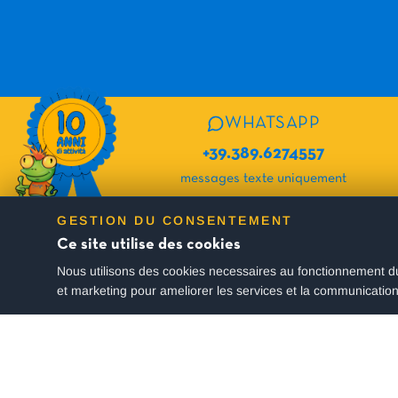
WHATSAPP
+39.389.6274557
messages texte uniquement
GESTION DU CONSENTEMENT
INSCRIVEZ-VOUS À NOTRE NEWSLETT
Ce site utilise des cookies
Nous utilisons des cookies necessaires au fonctionnement du
Vous recevrez régulièrement les offres actives et de nombreux conse
et marketing pour ameliorer les services et la communication
Restez toujours informé !
J'accepte le traitement de mes données conformément à la
Politique de confi