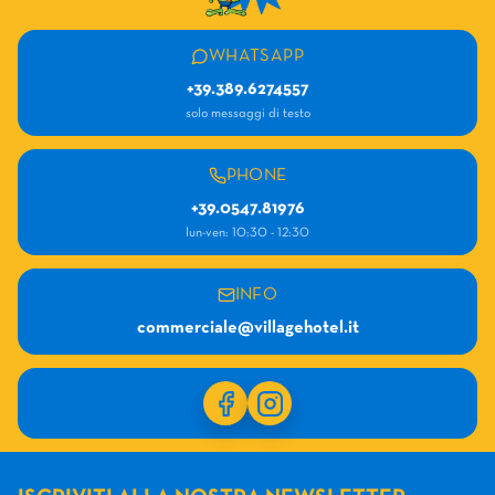
WHATSAPP
+39.389.6274557
solo messaggi di testo
PHONE
+39.0547.81976
lun-ven: 10:30 - 12:30
INFO
commerciale@villagehotel.it