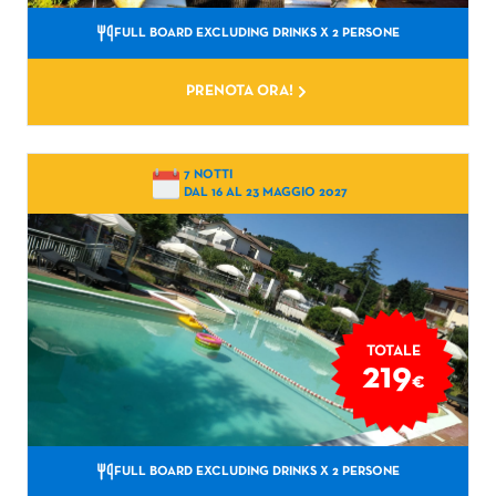
FULL BOARD EXCLUDING DRINKS
X 2 PERSONE
PRENOTA ORA!
7 NOTTI
DAL 16 AL 23 MAGGIO 2027
TOTALE
219
€
FULL BOARD EXCLUDING DRINKS
X 2 PERSONE