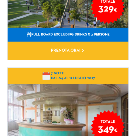
TOTALE
329
€
FULL BOARD EXCLUDING DRINKS
X 2 PERSONE
PRENOTA ORA!
7 NOTTI
DAL 04 AL 11 LUGLIO 2027
TOTALE
349
€