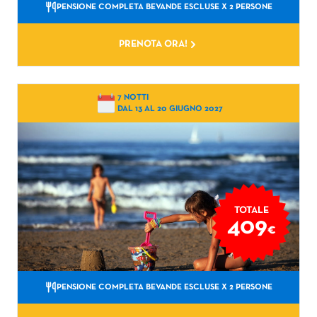
PENSIONE COMPLETA BEVANDE ESCLUSE
X 2 PERSONE
PRENOTA ORA!
7 NOTTI
DAL 13 AL 20 GIUGNO 2027
Contatti Village Hotel
Per comunicare direttamente con l'hotel
prenotato chiamare al numero fisso
0547.81976
dal lunedi al venerdi, dalle 10.30 alle 12.30, in altri
orari utilizzare il numero whatsapp
389.6274557
TOTALE
solo con messaggi di testo
409
€
PENSIONE COMPLETA BEVANDE ESCLUSE
X 2 PERSONE