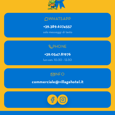
WHATSAPP
+39.389.6274557
solo messaggi di testo
PHONE
+39.0547.81976
lun-ven: 10:30 - 12:30
INFO
commerciale@villagehotel.it