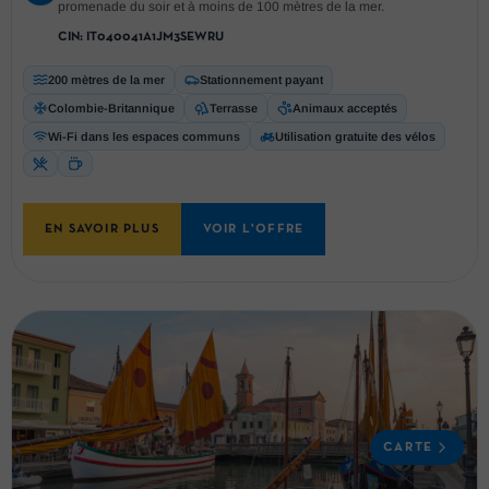
promenade du soir et à moins de 100 mètres de la mer.
CIN:
IT040041A1JM3SEWRU
200 mètres de la mer
Stationnement payant
Colombie-Britannique
Terrasse
Animaux acceptés
Wi-Fi dans les espaces communs
Utilisation gratuite des vélos
EN SAVOIR PLUS
VOIR L'OFFRE
CARTE