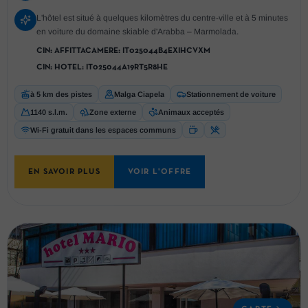
L'hôtel est situé à quelques kilomètres du centre-ville et à 5 minutes
en voiture du domaine skiable d'Arabba – Marmolada.
CIN:
AFFITTACAMERE: IT025044B4EXIHCVXM
CIN:
HOTEL: IT025044A19RT5R8HE
à 5 km des pistes
Malga Ciapela
Stationnement de voiture
1140 s.l.m.
Zone externe
Animaux acceptés
Wi-Fi gratuit dans les espaces communs
EN SAVOIR PLUS
VOIR L'OFFRE