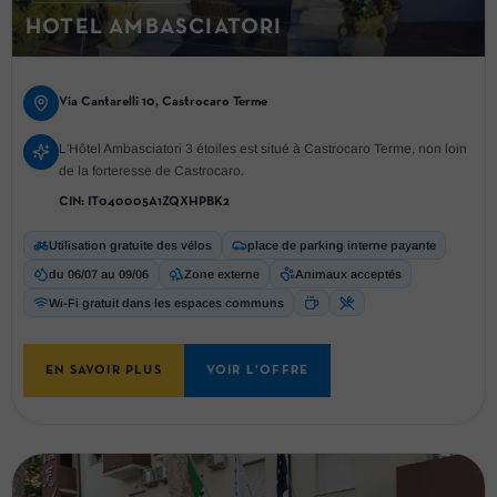
HOTEL AMBASCIATORI
Via Cantarelli 10, Castrocaro Terme
L'Hôtel Ambasciatori 3 étoiles est situé à Castrocaro Terme, non loin
de la forteresse de Castrocaro.
CIN:
IT040005A1ZQXHPBK2
Utilisation gratuite des vélos
place de parking interne payante
du 06/07 au 09/06
Zone externe
Animaux acceptés
Wi-Fi gratuit dans les espaces communs
EN SAVOIR PLUS
VOIR L'OFFRE