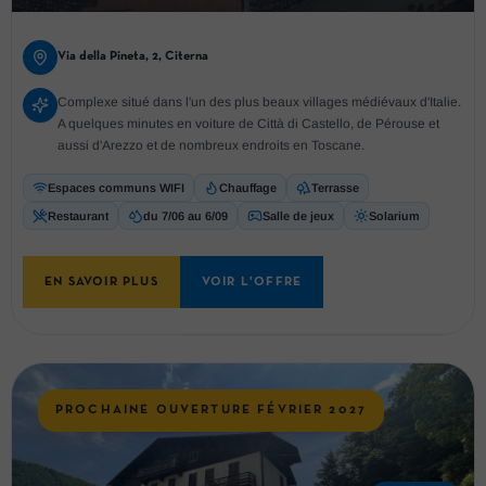
Via della Pineta, 2, Citerna
Complexe situé dans l'un des plus beaux villages médiévaux d'Italie.
A quelques minutes en voiture de Città di Castello, de Pérouse et
aussi d'Arezzo et de nombreux endroits en Toscane.
Espaces communs WIFI
Chauffage
Terrasse
Restaurant
du 7/06 au 6/09
Salle de jeux
Solarium
EN SAVOIR PLUS
VOIR L'OFFRE
PROCHAINE OUVERTURE FÉVRIER 2027