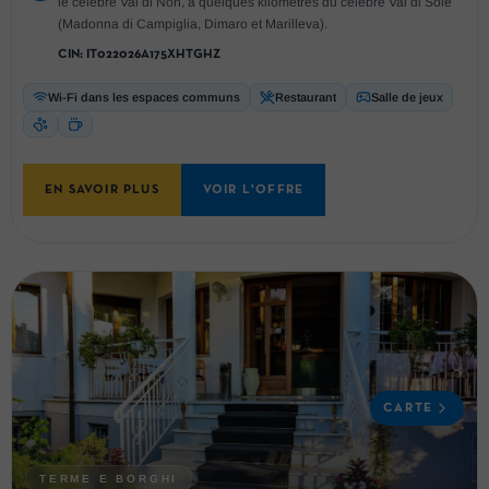
le célèbre Val di Non, à quelques kilomètres du célèbre Val di Sole
(Madonna di Campiglia, Dimaro et Marilleva).
CIN:
IT022026A175XHTGHZ
Wi-Fi dans les espaces communs
Restaurant
Salle de jeux
EN SAVOIR PLUS
VOIR L'OFFRE
CARTE
TERME E BORGHI