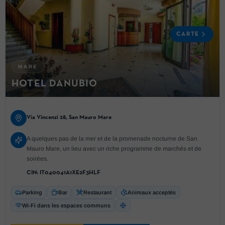
CARTE
MARE
HOTEL DANUBIO
Via Vincenzi 28, San Mauro Mare
A quelques pas de la mer et de la promenade nocturne de San
Mauro Mare, un lieu avec un riche programme de marchés et de
soirées.
CIN:
IT040041A1XE2F3HLF
Parking
Bar
Restaurant
Animaux acceptés
Wi-Fi dans les espaces communs