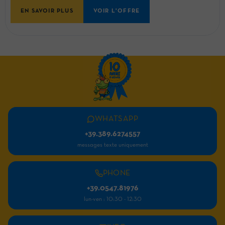
EN SAVOIR PLUS
VOIR L'OFFRE
WHATSAPP
+39.389.6274557
messages texte uniquement
PHONE
+39.0547.81976
lun-ven : 10:30 - 12:30