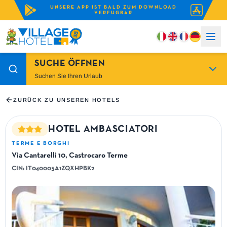
UNSERE APP IST BALD ZUM DOWNLOAD
VERFUGBAR
SUCHE ÖFFNEN
Suchen Sie Ihren Urlaub
ZURÜCK ZU UNSEREN HOTELS
HOTEL AMBASCIATORI
TERME E BORGHI
Via Cantarelli 10, Castrocaro Terme
CIN:
IT040005A1ZQXHPBK2