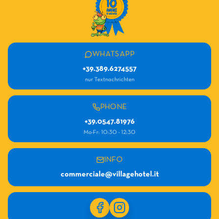
WHATSAPP
+39.389.6274557
nur Textnachrichten
PHONE
+39.0547.81976
Mo-Fr: 10:30 - 12:30
INFO
commerciale@villagehotel.it