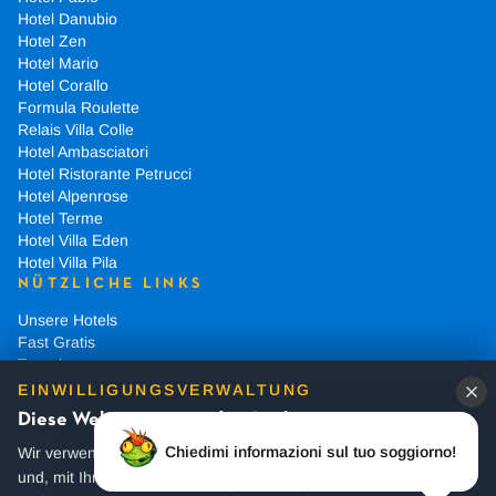
Hotel Danubio
Hotel Zen
Hotel Mario
Hotel Corallo
Formula Roulette
Relais Villa Colle
Hotel Ambasciatori
Hotel Ristorante Petrucci
Hotel Alpenrose
Hotel Terme
Hotel Villa Eden
Hotel Villa Pila
NÜTZLICHE LINKS
Unsere Hotels
Fast Gratis
Tausch
FAQ
EINWILLIGUNGSVERWALTUNG
Über uns
Diese Website verwendet Cookies
Chiedimi informazioni sul tuo soggiorno!
Wir verwenden notwendige Cookies fur den Betrieb der Website
und, mit Ihrer Einwilligung, Analyse- und Marketing-Cookies zur
2026
© Village Hotel.
Alle Rechte vorbehalten
|
Design by
ComCart
| Powered by
ComCart Cloud