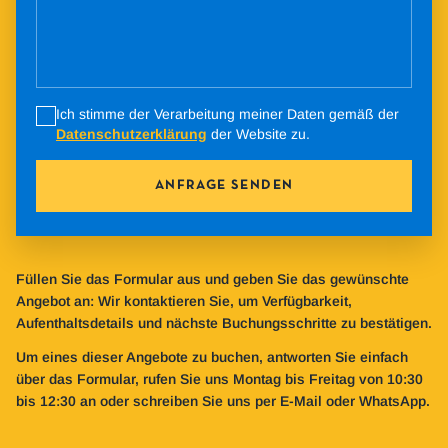
Ich stimme der Verarbeitung meiner Daten gemäß der
Datenschutzerklärung
der Website zu.
ANFRAGE SENDEN
Füllen Sie das Formular aus und geben Sie das gewünschte
Angebot an: Wir kontaktieren Sie, um Verfügbarkeit,
Aufenthaltsdetails und nächste Buchungsschritte zu bestätigen.
Um eines dieser Angebote zu buchen, antworten Sie einfach
über das Formular, rufen Sie uns Montag bis Freitag von 10:30
bis 12:30 an oder schreiben Sie uns per E-Mail oder WhatsApp.