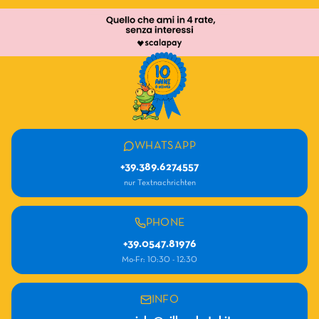
WHATSAPP
+39.389.6274557
nur Textnachrichten
PHONE
+39.0547.81976
Mo-Fr: 10:30 - 12:30
INFO